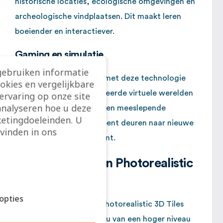
historische locaties, ecologische omgevingen en
archeologische vindplaatsen. Dit maakt leren
boeiender en interactiever.
Gaming en simulatie
gebruiken informatie
De gamingindustrie kan met deze technologie
ookies en vergelijkbare
indrukwekkend gedetailleerde virtuele werelden
rvaring op onze site
analyseren hoe u deze
creëren. Dit zorgt voor een meeslepende
etingdoeleinden. U
gameplay-ervaring en opent deuren naar nieuwe
vinden in ons
vormen van entertainment.
De voordelen van Photorealistic
3D Tiles
opties
Realiteit
: Google Photorealistic 3D Tiles
zijn qua detailniveau van een hoger niveau