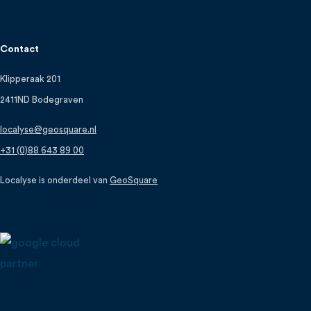
Contact
Klipperaak 201
2411ND Bodegraven
localyse@geosquare.nl
+31 (0)88 643 89 00
Localyse is onderdeel van
GeoSquare