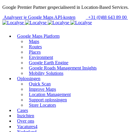
Google Premier Partner gespecialiseerd in Location-Based Services.
Analyseer je Google Maps API-kosten
+31 (0)88 643 89 00
Google Maps Platform
Maps
Routes
Places
Environment
Google Earth Engine
Google Roads Management Insights
Mobility Solutions
Oplossingen
Quick Scan
Improve Maps
Location Management
Support oplossingen
Store Locators
Cases
Inzichten
Over ons
Vacatures
4
Nederland