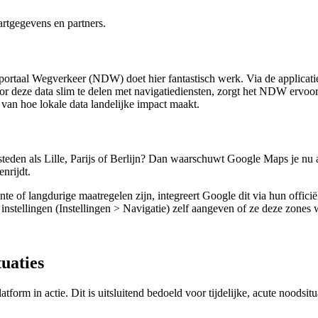
artgegevens en partners.
aportaal Wegverkeer (NDW) doet hier fantastisch werk. Via de applica
deze data slim te delen met navigatiediensten, zorgt het NDW ervoor d
 van hoe lokale data landelijke impact maakt.
 steden als Lille, Parijs of Berlijn? Dan waarschuwt Google Maps je nu a
enrijdt.
te of langdurige maatregelen zijn, integreert Google dit via hun offi
stellingen (Instellingen > Navigatie) zelf aangeven of ze deze zones 
tuaties
atform in actie. Dit is uitsluitend bedoeld voor tijdelijke, acute noods