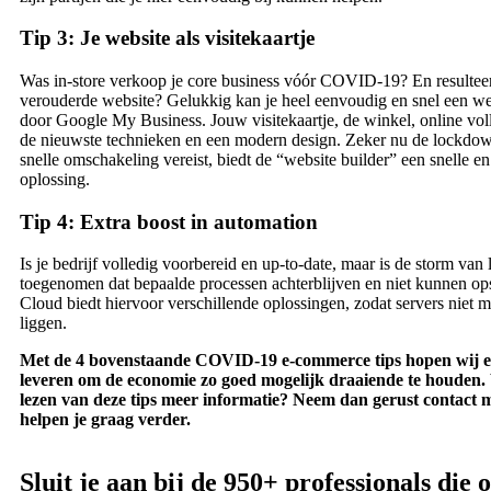
Tip 3: Je website als visitekaartje
Was in-store verkoop je core business vóór COVID-19? En resulteer
verouderde website? Gelukkig kan je heel eenvoudig en snel een w
door Google My Business. Jouw visitekaartje, de winkel, online vol
de nieuwste technieken en een modern design. Zeker nu de lockdo
snelle omschakeling vereist, biedt de “website builder” een snelle e
oplossing.
Tip 4: Extra boost in automation
Is je bedrijf volledig voorbereid en up-to-date, maar is de storm van
toegenomen dat bepaalde processen achterblijven en niet kunnen o
Cloud biedt hiervoor verschillende oplossingen, zodat servers niet m
liggen.
Met de 4 bovenstaande COVID-19 e-commerce tips hopen wij ee
leveren om de economie zo goed mogelijk draaiende te houden. 
lezen van deze tips meer informatie? Neem dan gerust contact m
helpen je graag verder.
Sluit je aan bij de 950+ professionals die 