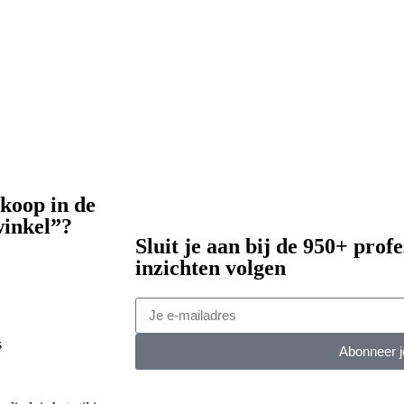
rkoop in de
winkel”?
Sluit je aan bij de 950+ profe
inzichten volgen
s
Abonneer j