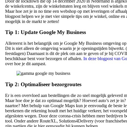
Door de lockdown die op 14 december 2020 in Nederland is afgekondi
de winkelcentra, zijn de winkelstraten leeg en blijven veel winkels m
Maar hoe zet je in no time een webshop op met leveringen of afhaal
blogpost helpen we je met vier simpele tips om je winkel, online en a
mogelijk in de markt te zetten!
Tip 1: Update Google My Business
Allereerst is het belangrijk om je Google My Business omgeving op
Dit is niet alleen de omgeving waarin je je openingstijden bijwerkt.
feestdagen) Daarnaast is dit de plek om aan te geven of je bij COV
beschikbaar bent voor bezorgen of afhalen.
In deze blogpost van G
over hoe je dit aanpast.
Tip 2: Optimaliseer bezorgroutes
Er is een overvloed aan bestellingen die zo snel mogelijk geleverd
Maar hoe doe je dat zo optimaal mogelijk? Hoeveel auto’s zet je in? 
naartoe? Met behulp van Google Maps kun je eenvoudig de beste le
berekenen die rekening houdt met het huidige verkeer, het voorspeld
afgesloten wegen. Door deze corona-crisis hebben meer bedrijven b
tool. Onder andere RouteXL, Solutions4Delivery (voor franchisebed
zijn partijen die je hier eenvoudig bij kunnen helpen.