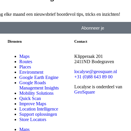
g elke maand een nieuwsbrief boordevol tips, tricks en inzichten!
Abonneer je
Diensten
Contact
Maps
Klipperaak 201
Routes
2411ND Bodegraven
Places
localyse@geosquare.nl
Environment
+31 (0)88 643 89 00
Google Earth Engine
Google Roads
Localyse is onderdeel van
Management Insights
GeoSquare
Mobility Solutions
Quick Scan
Improve Maps
Location Intelligence
Support oplossingen
Store Locators
Maps