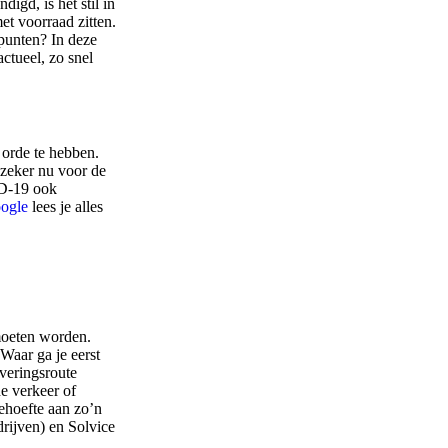
gd, is het stil in
et voorraad zitten.
punten? In deze
ctueel, zo snel
 orde te hebben.
 (zeker nu voor de
ID-19 ook
oogle
lees je alles
 moeten worden.
Waar ga je eerst
veringsroute
e verkeer of
ehoefte aan zo’n
rijven) en Solvice