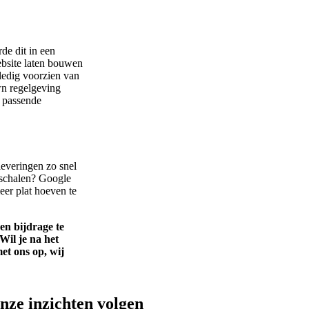
de dit in een
ebsite laten bouwen
ledig voorzien van
wn regelgeving
n passende
 leveringen zo snel
pschalen? Google
eer plat hoeven te
n bijdrage te
Wil je na het
et ons op, wij
onze inzichten volgen