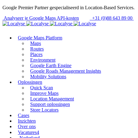
Google Premier Partner gespecialiseerd in Location-Based Services.
Analyseer je Google Maps API-kosten
+31 (0)88 643 89 00
Google Maps Platform
Maps
Routes
Places
Environment
Google Earth Engine
Google Roads Management Insights
Mobility Solutions
Oplossingen
Quick Scan
Improve Maps
Location Management
Support oplossingen
Store Locators
Cases
Inzichten
Over ons
Vacatures
4
Nederland