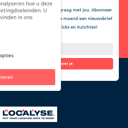
analyseren hoe u deze
etingdoeleinden. U
We delen onze insights graag met jou. Abonneer
vinden in ons
je dus nu en ontvang elke maand een nieuwsbrief
boordevol tips, tricks en inzichten!
opties
Abonneer je
teren