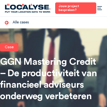
Jouw project
bespreken?
Alle cases
Case
GGN Mastering Credit
– De productiviteit van
financieel adviseurs
onderweg verbeteren
4
Nederland