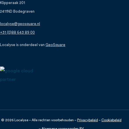
Klipperaak 201
2411ND Bodegraven
localyse@geosquare.nl
+31 (0)88 643 89 00
Localyse is onderdeel van
GeoSquare
© 2026 Localyse – Alle rechten voorbehouden –
Privacybeleid
–
Cookiebeleid
–
Algemene voorwaarden BV