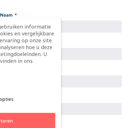
Naam
gebruiken informatie
ookies en vergelijkbare
rvaring op onze site
Bedrijf
analyseren hoe u deze
etingdoeleinden. U
vinden in ons
E-mail
Telefoon
opties
teren
Wat is je uitdaging?